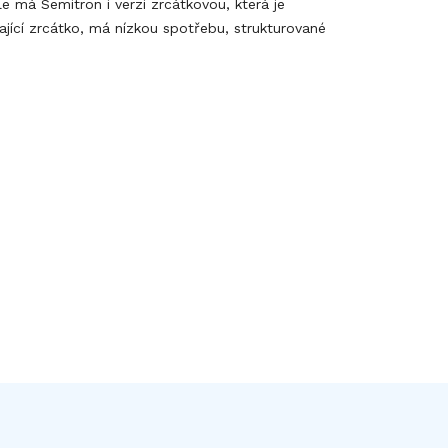
e má Semitron i verzi zrcátkovou, která je
vající zrcátko, má nízkou spotřebu, strukturované