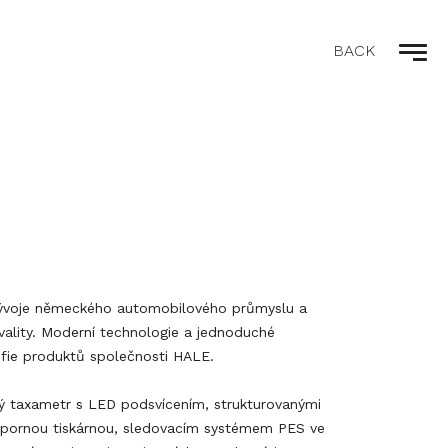
BACK
vývoje německého automobilového průmyslu a
kvality. Moderní technologie a jednoduché
sofie produktů společnosti HALE.
cký taxametr s LED podsvícením, strukturovanými
 úspornou tiskárnou, sledovacím systémem PES ve