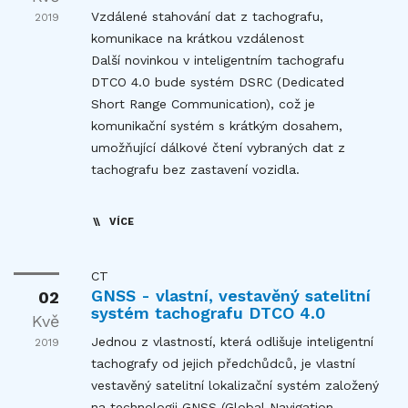
Vzdálené stahování dat z tachografu,
2019
komunikace na krátkou vzdálenost
Další novinkou v inteligentním tachografu
DTCO 4.0 bude systém DSRC (Dedicated
Short Range Communication), což je
komunikační systém s krátkým dosahem,
umožňující dálkové čtení vybraných dat z
tachografu bez zastavení vozidla.
VÍCE
CT
GNSS - vlastní, vestavěný satelitní
02
systém tachografu DTCO 4.0
Kvě
Jednou z vlastností, která odlišuje inteligentní
2019
tachografy od jejich předchůdců, je vlastní
vestavěný satelitní lokalizační systém založený
na technologii GNSS (Global Navigation