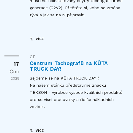
musí mít nainstalovaný chytrý tachograf druhé
generace (G2V2). Přečtěte si, koho se změna
týká a jak se na ni připravit.
VÍCE
CT
Centrum Tachografů na KŮTA
17
TRUCK DAY!
Čnc
Sejdeme se na KŮTA TRUCK DAY ❗
2025
Na našem stánku představíme značku
TEKSON - výrobce vysoce kvalitních produktů
pro servisní pracovníky a řidiče nákladních
vozidel.
VÍCE